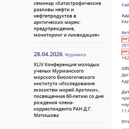
семинар «Катастрофические
Сай
разливы нефти и
Адр
нефтепродуктов в
РА
арктических морях:
предупреждение,
Ак
мониторинг и ликвидация»
201
28.04.2026
, Мурманск
162
XLIV Конференция молодых
Об
ученых Мурманского
Дат
морского биологического
Адр
института «Исследования
экосистем морей Арктики»,
Дат
посвященная 60-летию со дня
при
рождения члена-
нау
корреспондента РАН Д.Г.
11.
Матишова
От