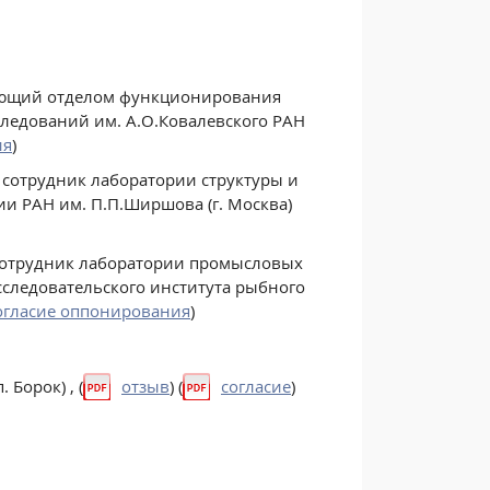
ующий отделом функционирования
следований им. А.О.Ковалевского РАН
ия
)
 сотрудник лаборатории структуры и
и РАН им. П.П.Ширшова (г. Москва)
сотрудник лаборатории промысловых
следовательского института рыбного
огласие оппонирования
)
Борок) , (
отзыв
) (
согласие
)