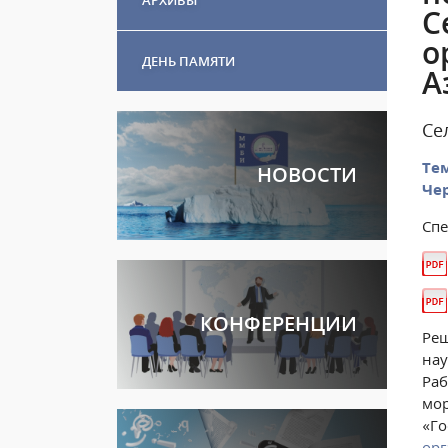
С
о
ДЕНЬ ПАМЯТИ
А
Се
Те
НОВОСТИ
Чер
Спе
КОНФЕРЕНЦИИ
Реш
нау
Раб
мор
«Го
ор