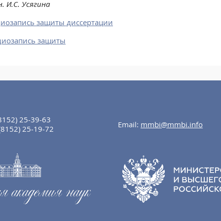
.н. И.С. Усягина
иозапись защиты диссертации
диозапись защиты
8152) 25-39-63
Email:
mmbi@mmbi.info
(8152) 25-19-72