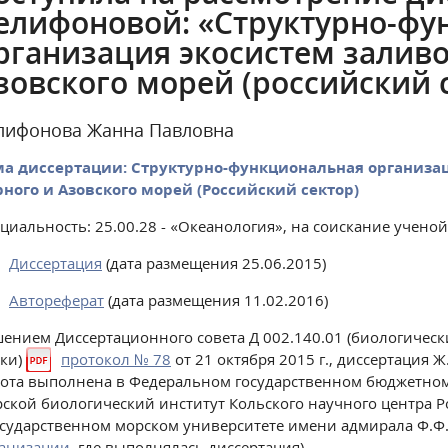
елифоновой: «Структурно-фу
рганизация экосистем заливо
зовского морей (российский 
лифонова Жанна Павловна
ма диссертации: Структурно-функциональная организац
ного и Азовского морей (Российский сектор)
циальность: 25.00.28 - «Океанология», на соискание учено
Диссертация
(дата размещения 25.06.2015)
Автореферат
(дата размещения 11.02.2016)
ением Диссертационного совета Д 002.140.01 (биологическ
ки)
протокол № 78
от 21 октября 2015 г., диссертация 
ота выполнена в Федеральном государственном бюджетно
ской биологический институт Кольского научного центра 
сударственном морском университете имени адмирала Ф.Ф.
ганизации
, где выполнялась диссертация)