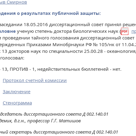
зыв Смирнов
едения о результатах публичной защиты:
заседании 18.05.2016 диссертационный совет принял реше
вловне
ученую степень доктора биологических наук (
п
 проведении тайного голосования диссертационный совет в
ержденных Приказами Минобрнауки РФ № 105/нк от 11.04.201
 13 докторов наук по специальности 25.00.28 - океанология
голосовал:
- 13, ПРОТИВ - 1, недействительных бюллетеней - нет.
Протокол счетной комиссии
Заключение
Стенограмма
дседатель диссертационного совета Д 002.140.01
демик, д.г.н., профессор Г.Г. Матишов
ный секретарь диссертационного совета Д 002.140.01