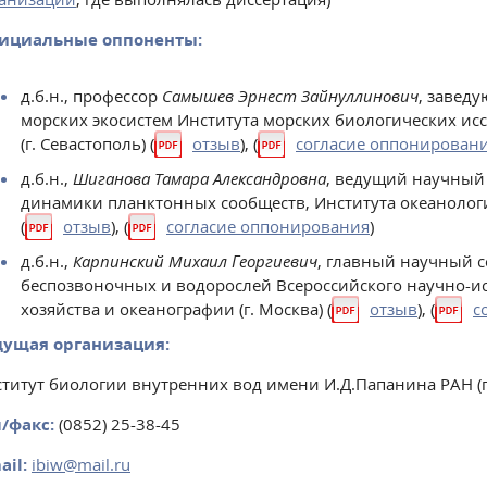
ициальные оппоненты:
д.б.н., профессор
Самышев Эрнест Зайнуллинович
, завед
морских экосистем Института морских биологических ис
(г. Севастополь) (
отзыв
), (
согласие оппонирован
д.б.н.,
Шиганова Тамара Александровна
, ведущий научный
динамики планктонных сообществ, Института океанологи
(
отзыв
), (
согласие оппонирования
)
д.б.н.,
Карпинский Михаил Георгиевич
, главный научный 
беспозвоночных и водорослей Всероссийского научно-ис
хозяйства и океанографии (г. Москва) (
отзыв
), (
с
дущая организация:
титут биологии внутренних вод имени И.Д.Папанина РАН (п. 
/факс:
(0852) 25-38-45
ail:
ibiw@mail.ru