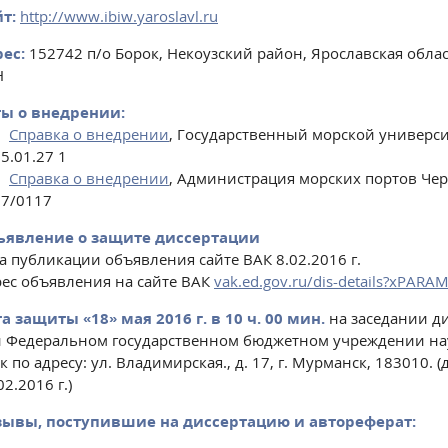
т:
http://www.ibiw.yaroslavl.ru
ес:
152742 п/о Борок, Некоузский район, Ярославская обла
Н
ты о внедрении:
Справка о внедрении
, Государственный морской универси
5.01.27 1
Справка о внедрении
, Администрация морских портов Черн
7/0117
ъявление о защите диссертации
а публикации объявления сайте ВАК 8.02.2016 г.
ес объявления на сайте ВАК
vak.ed.gov.ru/dis-details?xPAR
а защиты «18» мая 2016 г. в 10 ч. 00 мин.
на заседании ди
 Федеральном государственном бюджетном учреждении на
к по адресу: ул. Владимирская., д. 17, г. Мурманск, 183010
02.2016 г.)
зывы, поступившие на диссертацию и автореферат: