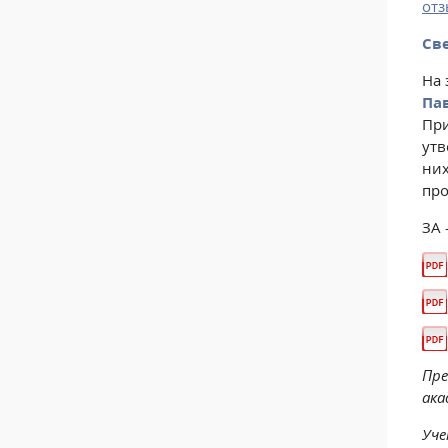
от
Св
На 
Па
При
утв
них
про
ЗА 
Пре
ака
Уче