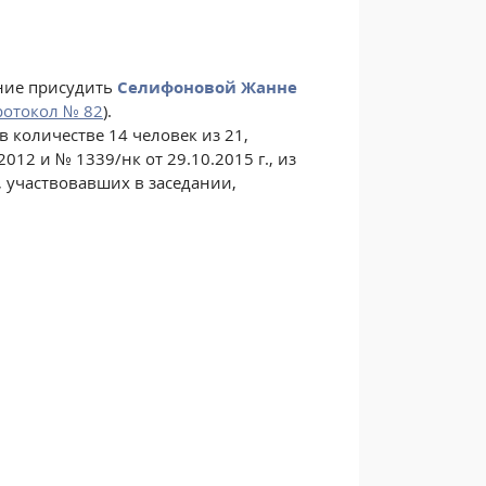
ние присудить
Селифоновой Жанне
ротокол № 82
).
 количестве 14 человек из 21,
2 и № 1339/нк от 29.10.2015 г., из
, участвовавших в заседании,