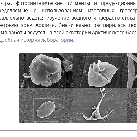
ектра, фотосинтетические пигменты и продукционн
ределяемые с использованием изотопных трассер
раллельно ведется изучение водного и твердого стока
реговую зону Арктики. Значительно расширилась гео
мя работы ведутся на всей акватории Арктического бас
дробная история лаборатории.