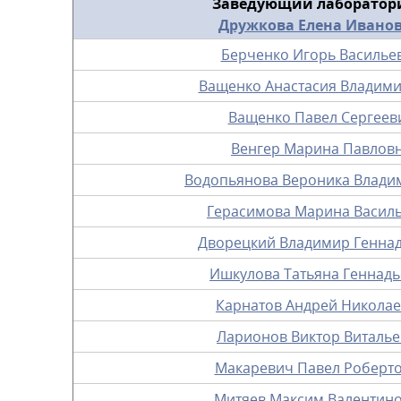
Заведующий лаборатор
Дружкова Елена Ивано
Берченко Игорь Василье
Ващенко Анастасия Владим
Ващенко Павел Сергеев
Венгер Марина Павлов
Водопьянова Вероника Влади
Герасимова Марина Васил
Дворецкий Владимир Генна
Ишкулова Татьяна Геннад
Карнатов Андрей Никола
Ларионов Виктор Виталь
Макаревич Павел Роберт
Митяев Максим Валентин