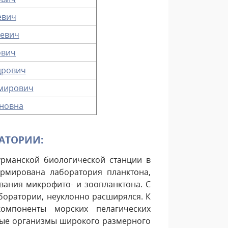
евич
ьевич
ович
дрович
мирович
новна
АТОРИИ:
урманской биологической станции в
ормирована лаборатория планктона,
вания микрофито- и зоопланктона. С
боратории, неуклонно расширялся. К
омпоненты морских пелагических
фные организмы широкого размерного