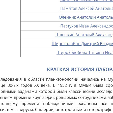
Намятов Алексей Анатоль
Олейник Анатолий Анатол
Пастухов Иван Александр
Шавыкин Анатолий Алексан
Широколобов Дмитрий Влади
Широколобова Татьяна Ива
КРАТКАЯ ИСТОРИЯ ЛАБОР
следования в области планктонологии начались на М
нце 30-ых годов ХХ века. В 1952 г. в ММБИ была сф
новными задачами которой были классические исследо
чением времени круг задач, решаемых сотрудниками ла
стоящему времени наблюдениями охвачены все к
осистем – вирусы, бактерии, автотрофные и гетеротро