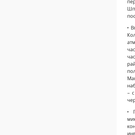
пе
Шп
по
‣ 
Ко
ат
ча
час
ра
по
Ма
на
– 
че
‣ 
ми
ко
ин