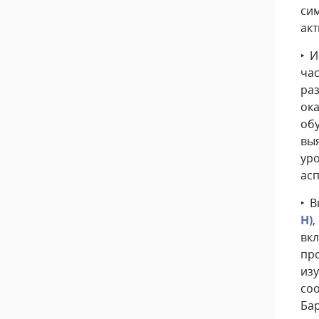
си
акт
‣ 
ча
ра
ок
об
вы
ур
асп
‣ 
H)
,
вк
пр
из
со
Ба