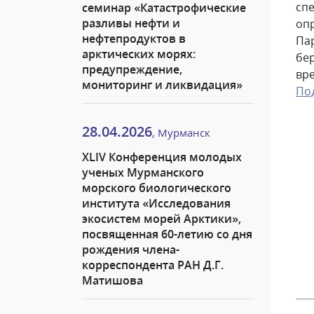
сп
семинар «Катастрофические
разливы нефти и
оп
нефтепродуктов в
Па
арктических морях:
бе
предупреждение,
вре
мониторинг и ликвидация»
По
28.04.2026
, Мурманск
XLIV Конференция молодых
ученых Мурманского
морского биологического
института «Исследования
экосистем морей Арктики»,
посвященная 60-летию со дня
рождения члена-
корреспондента РАН Д.Г.
Матишова