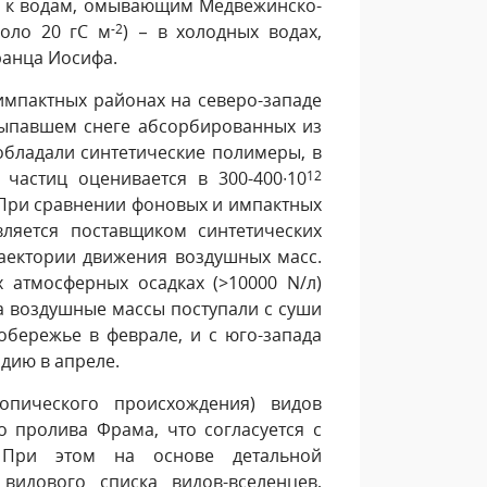
ы к водам, омывающим Медвежинско-
оло 20 гС м
-2
) – в холодных водах,
анца Иосифа.
импактных районах на северо-западе
выпавшем снеге абсорбированных из
обладали синтетические полимеры, в
частиц оценивается в 300-400∙10
12
. При сравнении фоновых и импактных
вляется поставщиком синтетических
раектории движения воздушных масс.
 атмосферных осадках (>10000 N/л)
а воздушные массы поступали с суши
обережье в феврале, и с юго-запада
дию в апреле.
опического происхождения) видов
 пролива Фрама, что согласуется с
. При этом на основе детальной
видового списка видов-вселенцев,