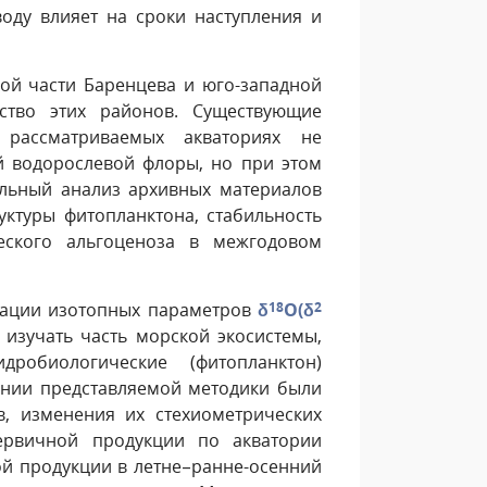
оду влияет на сроки наступления и
ой части Баренцева и юго-западной
ство этих районов. Существующие
 рассматриваемых акваториях не
й водорослевой флоры, но при этом
ельный анализ архивных материалов
уктуры фитопланктона, стабильность
еского альгоценоза в межгодовом
нации изотопных параметров
δ
18
О(δ
2
 изучать часть морской экосистемы,
дробиологические (фитопланктон)
вании представляемой методики были
, изменения их стехиометрических
первичной продукции по акватории
й продукции в летне–ранне-осенний