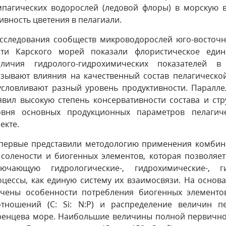
мпагических водорослей (ледовой флоры) в морскую в
ивность цветения в пелагиали.
Исследования сообществ микроводорослей юго-восточн
сти Карского морей показали флористическое един
зличия гидролого-гидрохимических показателей в
азывают влияния на качественный состав пелагическо
условливают разный уровень продуктивности. Паралл
явил высокую степень консервативности состава и стр
овня основных продукционных параметров пелагич
екте.
Впервые представили методологию применения комби
 солености и биогенных элементов, которая позволяет
лючающую гидрологические-, гидрохимические-, ги
оцессы, как единую систему их взаимосвязи. На осно
учены особенности потребления биогенных элементов
отношений (C: Si: N:P) и распределение величин 
ренцева море. Наибольшие величины полной первично