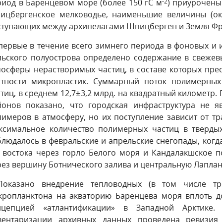
риод в Баренцевом море (более 150 гС м
-2
) приурочен
ицбергенское мелководье, наименьшие величины (ок
ступающих между архипелагами Шпицберген и Земля Фр
Впервые в течение всего зимнего периода в фоновых и 
льского полуострова определено содержание в свеже
мосферы нерастворимых частиц, в составе которых пре
стности микропластик. Суммарный поток полимерных 
тиц, в среднем 12,7±3,2 млрд. на квадратный километр
йонов показано, что городская инфраструктура не я
лимеров в атмосферу, но их поступление зависит от т
ксимальное количество полимерных частиц в твердых
блюдалось в февральские и апрельские снегопады, когд
с востока через горло Белого моря и Кандалакшское п
рез вершину Ботнического залива и центральную Лаплан
Показано внедрение тепловодных (в том числе тр
кропланктона на акваторию Баренцева моря вплоть до
нцепцией «атлантификации» в Западной Арктике
вентаризации архивных данных проведена ревизия 