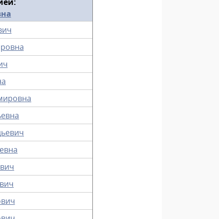
ией:
вна
вич
ировна
ич
на
мировна
ьевна
дьевич
ьевна
евич
евич
ович
ович