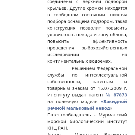
соединены с верхней подборой
крыльев. Другие кромки находятся
в свободном состоянии. нижняя
подбора оснащена подзором. такая
конструкция позволит повысить
уловистость невода и зону облова,
повысить эффективность
проведения рыбохозяйственных
исследований на
континентальных водоемах.
Решением Федеральной
службы по интеллектуальной
собственности, патентам и
товарным знакам от 15.07.2009 г.
Институту выдан патент
№ 87873
на полезную модель
«Закидной
речной мальковый невод
».
Патентообладатель - Мурманский
морской биологический институт
КНЦ РАН.
Автор - Мартынов Владимир