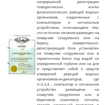
непрерывной регистрации
поведенческих и/или
физиологических реакций водных
организмов, соединенные с
компьютером и сигнальным
устройством, отличающаяся тем,
что источник питания размещен на
плавучем сооружении или на
берегу, измерительно-
регистриующий блок установлен
на плавучем сооружении или в
герметичном боксе под водой на
определенной глубине или на дне
и представляет собой n средств
измерений реакций водных
организмов-индикаторов, где
n=2,3,4…, компьютер и сигнальное
устройство размещены на
плавучем сооружении или в
береговом комплексе, сигналы
средств измерений поступают в