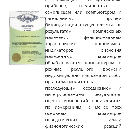
приборов, соединенных с
самописцем или компьютером и
сигнальным, причем
биоиндикация осуществляется по
результатам комплексных
изменений функциональных
характеристик организмов-
индикаторов, значения
измеренных параметров
обрабатываются компьютером в
режиме реального времени
индивидуально для каждой особи
организма-индикатора с
последующим осреднением и
интегрированием результатов,
оценка изменений производится
по измерениям не менее трех
основных параметров
поведенческих и/или
физиологических реакций