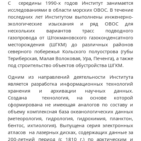
C середины 1990-х годов Институт занимается
исследованиями в области морских ОВОС. В течение
последних лет Институтом выполнены инженерно-
экологические изыскания и ряд ОВОС для
нескольких вариантов трасс подводного
газопровода от Штокмановского газоконденсатного
месторождения (ШГКМ) до различных районов
северного побережья Кольского полуострова (губы
Териберская, Малая Волоковая, Ура, Печенга), а также
под строительство объектов обустройства ШГКМ.
Одним из направлений деятельности Института
является разработка информационных технологий
хранения и архивации научных данных.
Создана технология, на основе которой
сформирована не имеющая аналогов по составу и
объему комплексная база океанологических данных
(метеорология, гидрология, гидрохимия, планктон,
бентос, ихтиология). Выпущена серия электронных
атласов на лазерных дисках, содержащих данные за
200-летний период (с 1810 г.) по арктическим и