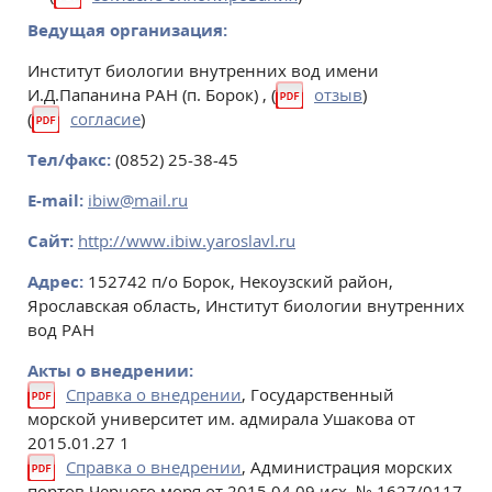
Ведущая организация:
Институт биологии внутренних вод имени
И.Д.Папанина РАН (п. Борок) , (
отзыв
)
(
согласие
)
Тел/факс:
(0852) 25-38-45
E-mail:
ibiw@mail.ru
Сайт:
http://www.ibiw.yaroslavl.ru
Адрес:
152742 п/о Борок, Некоузский район,
Ярославская область, Институт биологии внутренних
вод РАН
Акты о внедрении:
Справка о внедрении
, Государственный
морской университет им. адмирала Ушакова от
2015.01.27 1
Справка о внедрении
, Администрация морских
портов Черного моря от 2015.04.09 исх. № 1627/0117