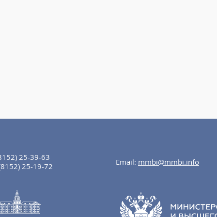
8152) 25-39-63
Email:
mmbi@mmbi.info
(8152) 25-19-72