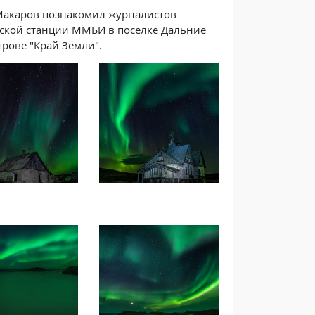
Макаров познакомил журналистов
еской станции ММБИ в поселке Дальние
рове "Край Земли".