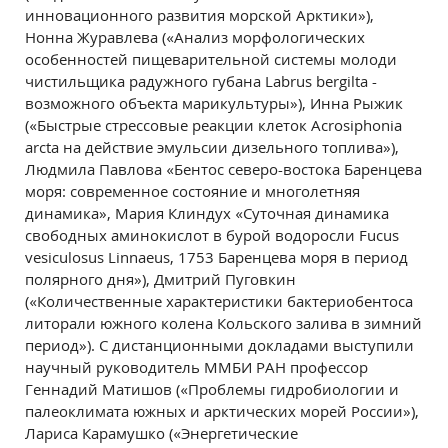
инновационного развития морской Арктики»),
Нонна Журавлева («Анализ морфологических
особенностей пищеварительной системы молоди
чистильщика радужного губана Labrus bergilta -
возможного объекта марикультуры»), Инна Рыжик
(«Быстрые стрессовые реакции клеток Acrosiphonia
arcta на действие эмульсии дизельного топлива»),
Людмила Павлова «Бентос северо-востока Баренцева
моря: современное состояние и многолетняя
динамика», Мария Клиндух «Суточная динамика
свободных аминокислот в бурой водоросли Fucus
vesiculosus Linnaeus, 1753 Баренцева моря в период
полярного дня»), Дмитрий Пуговкин
(«Количественные характеристики бактериобентоса
литорали южного колена Кольского залива в зимний
период»). С дистанционными докладами выступили
научный руководитель ММБИ РАН профессор
Геннадий Матишов («Проблемы гидробиологии и
палеоклимата южных и арктических морей России»),
Лариса Карамушко («Энергетические