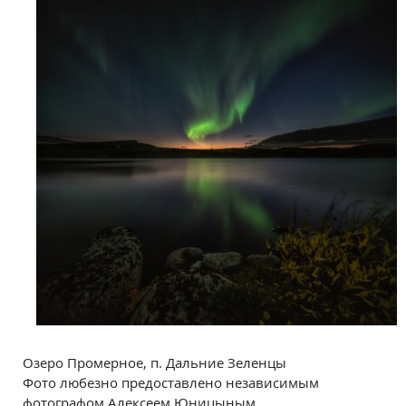
Озеро Промерное, п. Дальние Зеленцы
Фото любезно предоставлено независимым
фотографом Алексеем Юницыным