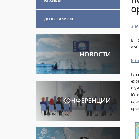
о
ДЕНЬ ПАМЯТИ
3 м
В У
орн
НОВОСТИ
http
Гла
expe
с у
Юге
КОНФЕРЕНЦИИ
кли
кря