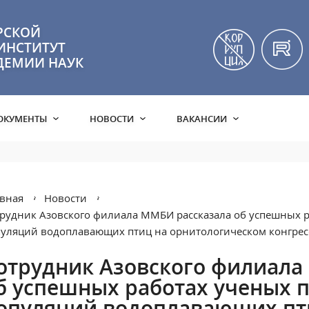
РСКОЙ
ИНСТИТУТ
ДЕМИИ НАУК
ОКУМЕНТЫ
НОВОСТИ
ВАКАНСИИ
вная
Новости
рудник Азовского филиала ММБИ рассказала об успешных 
уляций водоплавающих птиц на орнитологическом конгрес
отрудник Азовского филиала
б успешных работах ученых 
опуляций водоплавающих пт