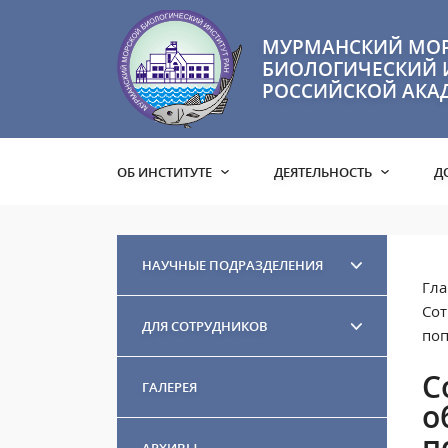
МУРМАНСКИЙ МО
БИОЛОГИЧЕСКИЙ 
РОССИЙСКОЙ АКА
ОБ ИНСТИТУТЕ
ДЕЯТЕЛЬНОСТЬ
Д
НАУЧНЫЕ ПОДРАЗДЕЛЕНИЯ
Гла
Сот
ДЛЯ СОТРУДНИКОВ
поп
С
ГАЛЕРЕЯ
о
п
АРХИВЫ