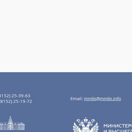
8152) 25-39-63
Email:
mmbi@mmbi.info
(8152) 25-19-72