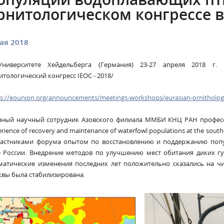
рнитологическом конгрессе 
ая 2018
ниверситете Хейдельберга (Германия) 23-27 апреля 2018 г.
итологический конгресс IEOC - 2018/
s://eounion.org/announcements/meetings-workshops/eurasian-ornithology
вный научный сотрудник Азовского филиала ММБИ КНЦ РАН профессо
rience of recovery and maintenance of waterfowl populations at the sout
частниками форума опытом по восстановлению и поддержанию поп
 России. Внедрение методов по улучшению мест обитания диких гу
матические изменения последних лет положительно сказались на ч
квы была стабилизирована.