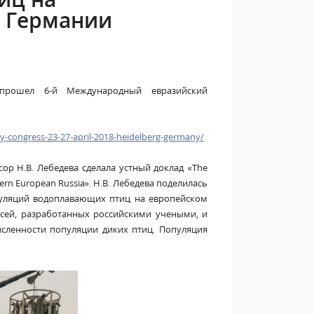
в Германии
 прошел 6-й Международный евразийский
-congress-23-27-april-2018-heidelberg-germany/
р Н.В. Лебедева сделала устный доклад «The
hern European Russia». Н.В. Лебедева поделилась
уляций водоплавающих птиц на европейском
сей, разработанных российскими учеными, и
исленности популяции диких птиц. Популяция