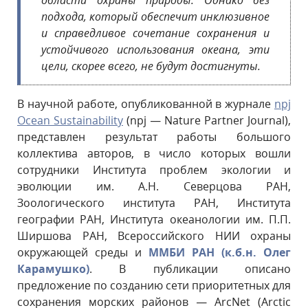
области охраны природы. Однако без
подхода, который обеспечит инклюзивное
и справедливое сочетание сохранения и
устойчивого использования океана, эти
цели, скорее всего, не будут достигнуты.
В научной работе, опубликованной в журнале
npj
Ocean Sustainability
(npj — Nature Partner Journal),
представлен результат работы большого
коллектива авторов, в число которых вошли
сотрудники Института проблем экологии и
эволюции им. А.Н. Северцова РАН,
Зоологического института РАН, Института
географии РАН, Института океанологии им. П.П.
Ширшова РАН, Всероссийского НИИ охраны
окружающей среды и
ММБИ РАН (к.б.н. Олег
Карамушко)
. В публикации описано
предложение по созданию сети приоритетных для
сохранения морских районов — ArcNet (Arctic