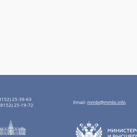
8152) 25-39-63
Email:
mmbi@mmbi.info
(8152) 25-19-72