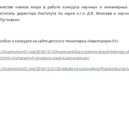
ачестве членов жюри в работе конкурса научных и инженерных 
еститель директора Института по науке к.г.н. Д.В. Моисеев и науч
 Пугоквкин.
робно о конкурсе на сайте детского технопарка «Кванториум-51»:
://kvantorium51.org/2018/12/12/kvantoarktika-v-tsentre-dopolnitelnogo-o
hnyh-i-inzhenernyh-proektov-sredi-kvantoriantsev/
://kvantorium51.org/2018/12/21/20-dekabrya-sostoyalsya-final-konkursa-