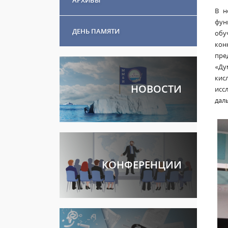
В н
фун
ДЕНЬ ПАМЯТИ
обу
кон
пр
«Ду
кис
НОВОСТИ
исс
дал
КОНФЕРЕНЦИИ