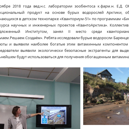
оябре 2018 года вед.н.с. лаборатории зообентоса к.фарм.н. Е.Д.
кциональный продукт на основе бурых водорослей Арктики, о
чающихся в детском технопарке «Кванториум-51» по программам «Биок
курса научных и инженерных проектов «КвантоАрктика». Коллектив
едложенный Институтом, занял II место среди квантори
маем.Решаем.Создаём». Ребята исследовали бурые водоросли Баренце
лоты и выявили наиболее богатые этим витаминным компонентом 
ледователи выявили экологически безопасные экстрагенты для выд
ьнейшем будут использоваться для получения обогащенным витамина