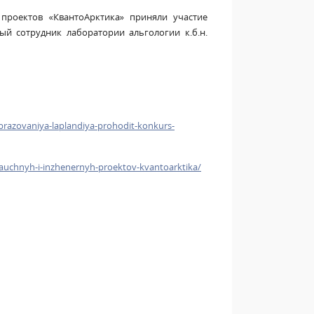
проектов «КвантоАрктика» приняли участие
ный сотрудник лаборатории альгологии к.б.н.
brazovaniya-laplandiya-prohodit-konkurs-
nauchnyh-i-inzhenernyh-proektov-kvantoarktika/