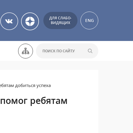
ДЛЯ СЛАБО-
ENG
ВИДЯЩИХ
ебятам добиться успеха
 помог ребятам