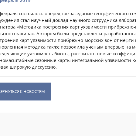
февраля 2019
февраля состоялось очередное заседание геогрфического 
уждения стал научный доклад научного сотрудника лябора
натова «
Методика построения карт уязвимости прибрежно-
ьского залива».
Автором были представлены разработанн
троения карт уязвимости прибрежно-морских зон от нефти 
овленная методика также позволила ученым впервые на м
еделяющие уязвимость биоты, рассчитать новые коэффици
номасштабные сезонные карты интегральной уязвимости Ко
вал широкую дискуссию.
ВЕРНУТЬСЯ К НОВОСТЯМ