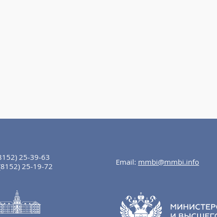
8152) 25-39-63
Email:
mmbi@mmbi.info
(8152) 25-19-72