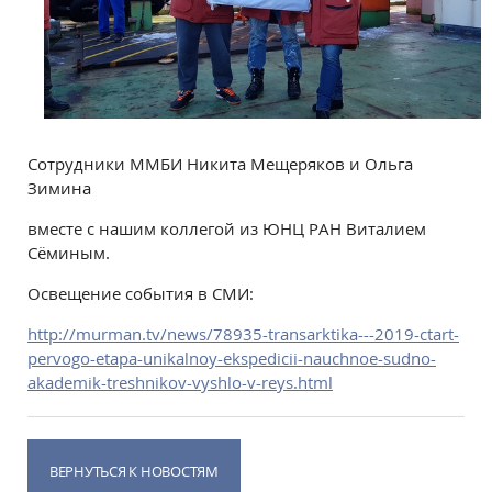
Сотрудники ММБИ Никита Мещеряков и Ольга
Зимина
вместе с нашим коллегой из ЮНЦ РАН Виталием
Сёминым.
Освещение события в СМИ:
http://murman.tv/news/78935-transarktika---2019-ctart-
pervogo-etapa-unikalnoy-ekspedicii-nauchnoe-sudno-
akademik-treshnikov-vyshlo-v-reys.html
ВЕРНУТЬСЯ К НОВОСТЯМ