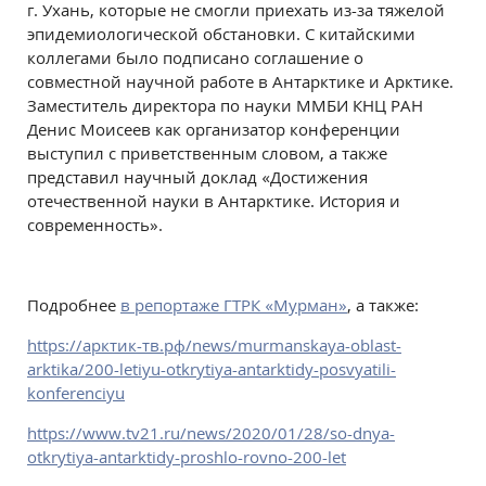
г. Ухань, которые не смогли приехать из-за тяжелой
эпидемиологической обстановки. С китайскими
коллегами было подписано соглашение о
совместной научной работе в Антарктике и Арктике.
Заместитель директора по науки ММБИ КНЦ РАН
Денис Моисеев как организатор конференции
выступил с приветственным словом, а также
представил научный доклад «Достижения
отечественной науки в Антарктике. История и
современность».
Подробнее
в репортаже ГТРК «Мурман»
, а также:
https://арктик-тв.рф/news/murmanskaya-oblast-
arktika/200-letiyu-otkrytiya-antarktidy-posvyatili-
konferenciyu
https://www.tv21.ru/news/2020/01/28/so-dnya-
otkrytiya-antarktidy-proshlo-rovno-200-let