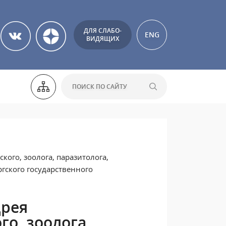
ДЛЯ СЛАБО-
ENG
ВИДЯЩИХ
кого, зоолога, паразитолога,
гского государственного
дрея
о, зоолога,