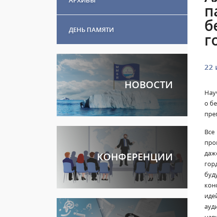
п
б
ДЕНЬ ПАМЯТИ
г
22 
НОВОСТИ
Нау
о б
пре
Все
про
даж
КОНФЕРЕНЦИИ
гор
буд
кон
иде
ауд