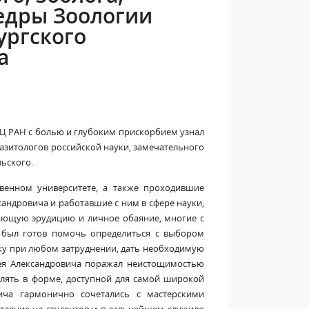
федры Зоологии
ургского
а
Ц РАН с болью и глубоким прискорбием узнал
азитологов российской науки, замечательного
ьского.
венном университете, а также проходившие
андровича и работавшие с ним в сфере науки,
сающую эрудицию и личное обаяние, многие с
а был готов помочь определиться с выбором
жку при любом затруднении, дать необходимую
ея Александровича поражал неистощимостью
влять в форме, доступной для самой широкой
вича гармонично сочетались с мастерскими