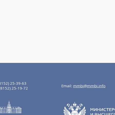
8152) 25-39-63
Email:
mmbi@mmbi.info
(8152) 25-19-72