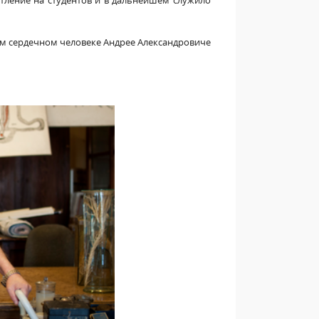
тление на студентов и в дальнейшем служило
лом сердечном человеке Андрее Александровиче