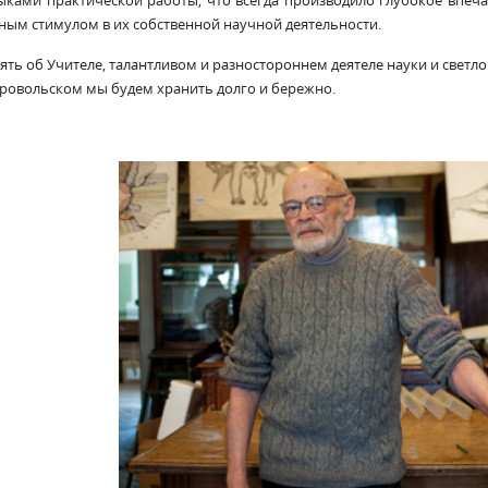
ыками практической работы, что всегда производило глубокое впеча
ным стимулом в их собственной научной деятельности.
ять об Учителе, талантливом и разностороннем деятеле науки и свет
ровольском мы будем хранить долго и бережно.