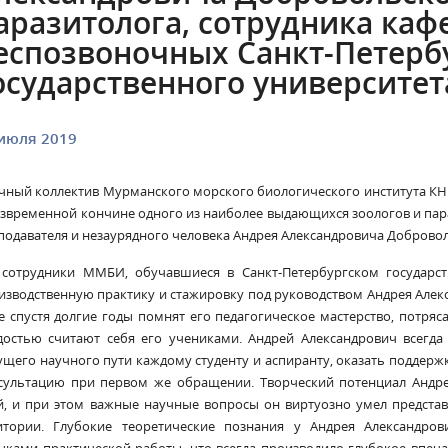
аразитолога, сотрудника ка
еспозвоночных Санкт-Петерб
осударственного университет
июля 2019
чный коллектив Мурманского морского биологического института КН
езвременной кончине одного из наиболее выдающихся зоологов и пар
подавателя и незаурядного человека Андрея Александровича Добровол
 сотрудники ММБИ, обучавшиеся в Санкт-Петербургском государст
изводственную практику и стажировку под руководством Андрея Алекс
е спустя долгие годы помнят его педагогическое мастерство, потря
достью считают себя его учениками. Андрей Александрович всегд
ущего научного пути каждому студенту и аспиранту, оказать поддер
сультацию при первом же обращении. Творческий потенциал Андр
й, и при этом важные научные вопросы он виртуозно умел предста
итории. Глубокие теоретические познания у Андрея Александро