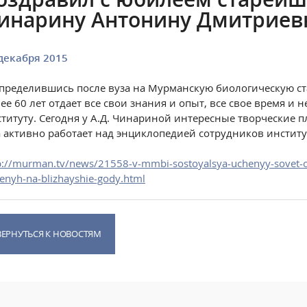
инарину Антонину Дмитриев
декабря 2015
пределившись после вуза на Мурманскую биологическую ст
ее 60 лет отдает все свои знания и опыт, все свое время и
титуту. Сегодня у А.Д. Чинариной интересные творческие 
 активно работает над энциклопедией сотрудников институ
p://murman.tv/news/21558-v-mmbi-sostoyalsya-uchenyy-sovet-opr
enyh-na-blizhayshie-gody.html
ВЕРНУТЬСЯ К НОВОСТЯМ