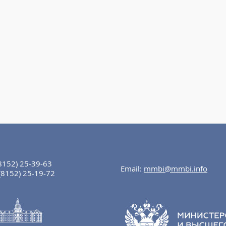
8152) 25-39-63
Email:
mmbi@mmbi.info
(8152) 25-19-72