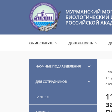
МУРМАНСКИЙ МО
БИОЛОГИЧЕСКИЙ 
РОССИЙСКОЙ АКА
ОБ ИНСТИТУТЕ
ДЕЯТЕЛЬНОСТЬ
Д
НАУЧНЫЕ ПОДРАЗДЕЛЕНИЯ
Гла
11 
ДЛЯ СОТРУДНИКОВ
с ю
1
ГАЛЕРЕЯ
з
п
АРХИВЫ