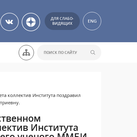
ДЛЯ СЛАБО-
ENG
ВИДЯЩИХ
ета коллектив Института поздравил
триевну.
ественном
лектив Института
шего ученого ММБИ