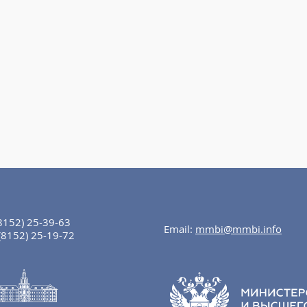
8152) 25-39-63
Email:
mmbi@mmbi.info
(8152) 25-19-72