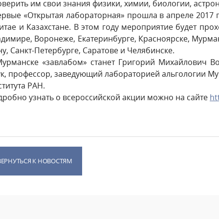
верить им свои знания физики, химии, биологии, астро
рвые «Открытая лабораторная» прошла в апреле 2017 го
итае и Казахстане. В этом году мероприятие будет про
димире, Воронеже, Екатеринбурге, Красноярске, Мурма
у, Санкт-Петербурге, Саратове и Челябинске.
Мурманске «завлабом» станет Григорий Михайлович Во
ук, профессор, заведующий лабораторией альгологии М
титута РАН.
дробно узнать о всероссийской акции можно на сайте
ht
ВЕРНУТЬСЯ К НОВОСТЯМ