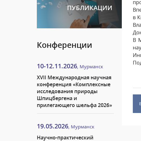
про
ПУБЛИКАЦИИ
Впе
в К
Вла
Дон
В 
Конференции
на
Инс
По
10-12.11.2026
, Мурманск
XVII Международная научная
конференция «Комплексные
исследования природы
Шпицбергена и
прилегающего шельфа 2026»
19.05.2026
, Мурманск
Научно-практический