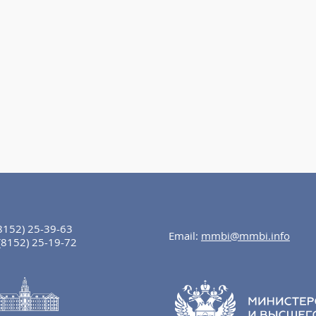
8152) 25-39-63
Email:
mmbi@mmbi.info
(8152) 25-19-72