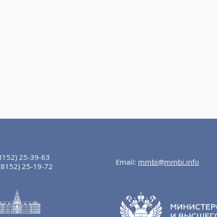
8152) 25-39-63
Email:
mmbi@mmbi.info
(8152) 25-19-72