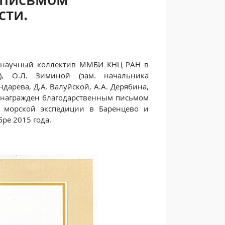
сти.
й научный коллектив ММБИ КНЦ РАН в
), О.Л. Зиминой (зам. начальника
ндарева, Д.А. Валуйской, А.А. Дерябина,
ва награжден благодарственным письмом
е морской экспедиции в Баренцево и
ре 2015 года.