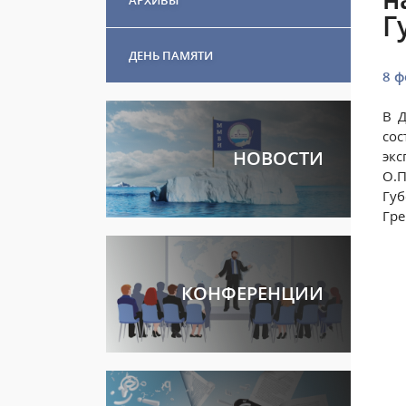
Г
ДЕНЬ ПАМЯТИ
8 ф
В 
со
НОВОСТИ
экс
О.П
Гу
Гре
КОНФЕРЕНЦИИ