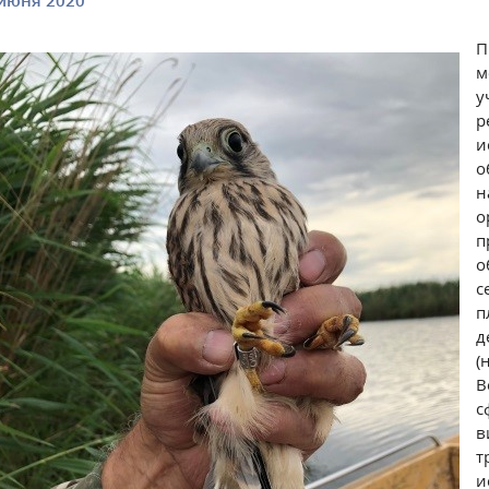
июня 2020
П
м
у
р
и
о
н
о
п
о
с
п
д
(
В
с
в
т
и