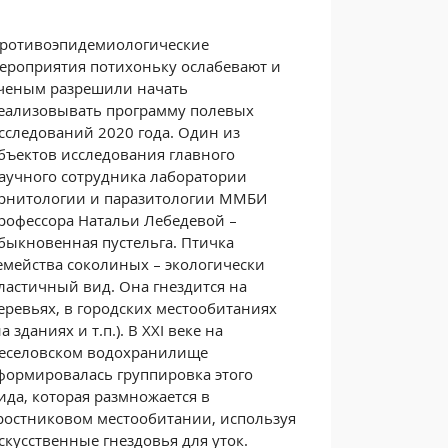
ротивоэпидемиологические
ероприятия потихоньку ослабевают и
ченым разрешили начать
еализовывать программу полевых
сследований 2020 года. Один из
бъектов исследования главного
аучного сотрудника лаборатории
рнитологии и паразитологии ММБИ
рофессора Натальи Лебедевой –
быкновенная пустельга. Птичка
емейства соколиных – экологически
ластичный вид. Она гнездится на
еревьях, в городских местообитаниях
на зданиях и т.п.). В
XXI
веке на
еселовском водохранилище
формировалась группировка этого
ида, которая размножается в
ростниковом местообитании, используя
скусственные гнездовья для уток.