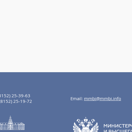
8152) 25-39-63
Email:
mmbi@mmbi.info
(8152) 25-19-72