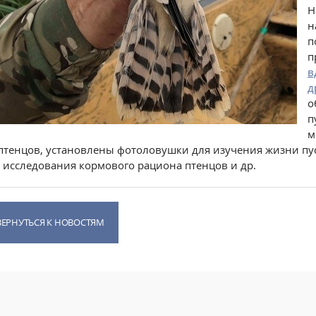
Н
н
п
п
в
д
о
п
м
птенцов, установлены фотоловушки для изучения жизни пус
 исследования кормового рациона птенцов и др.
ВЕРНУТЬСЯ К НОВОСТЯМ