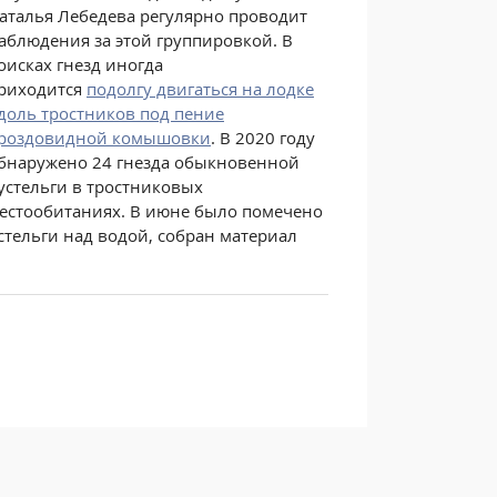
аталья Лебедева регулярно проводит
аблюдения за этой группировкой. В
оисках гнезд иногда
риходится
подолгу двигаться на лодке
доль тростников под пение
роздовидной комышовки
. В 2020 году
бнаружено 24 гнезда обыкновенной
устельги в тростниковых
естообитаниях. В июне было помечено
тельги над водой, собран материал