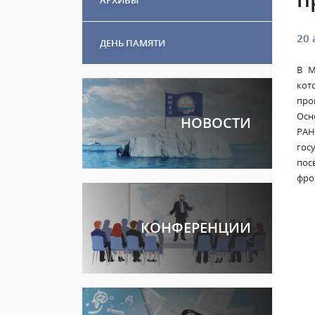
20 
ДЕНЬ ПАМЯТИ
В М
кот
про
Осн
НОВОСТИ
РАН
гос
пос
фро
КОНФЕРЕНЦИИ