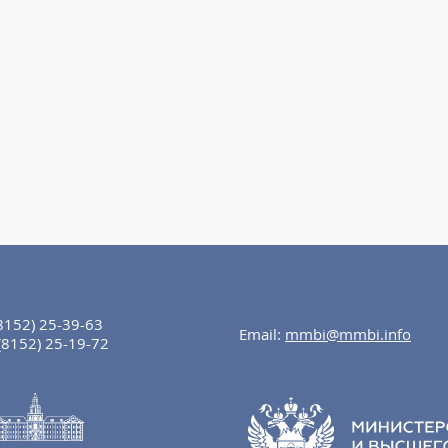
8152) 25-39-63
Email:
mmbi@mmbi.info
(8152) 25-19-72