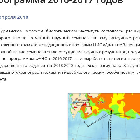
апреля 2018
урманском морском биологическом институте состоялось расшир
орого прошел отчетный научный семинар на тему: «Научные резу
веденных в рамках экспедиционных программ НИС «Дальние Зеленцы» в
овной целью семинара стало обсуждение научных результатов, пол
 по программам ФАНО в 2016-2017 гг. и выработка стратегии пров
ударственного задания на 2018-2020 годы. Было заслушано 8 нау
вящено океанографическим и гидробиологическим особенностям эк
нта.