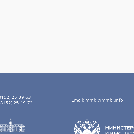
8152) 25-39-63
Email:
mmbi@mmbi.info
(8152) 25-19-72