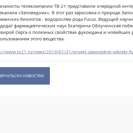
налисты телекомпании ТВ-21 представили очередной инте
еканала «Заповедник». В этот раз зарисовка о природе За
манских биологов - водорослям рода Fucus. Ведущий нау
дидат фармацевтических наук Екатерина Облучинская побе
вирой Серга о полезных свойствах фукоидана и новейших р
ользованием этого вещества.
p://www.tv21.ru/news/2019/01/21/proekt-zapovednik-sekrety-f
ВЕРНУТЬСЯ К НОВОСТЯМ