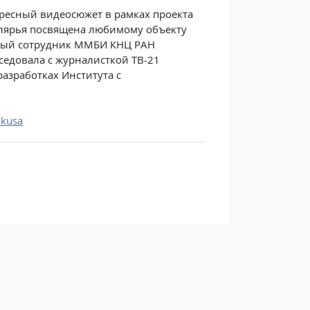
ресный видеосюжет в рамках проекта
полярья посвящена любимому объекту
чный сотрудник ММБИ КНЦ РАН
седовала с журналисткой ТВ-21
азработках Института с
ukusa