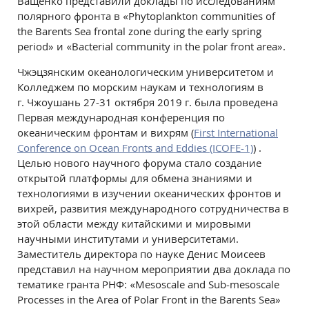
Ващенко представили доклады по исследованиям
полярного фронта в «Phytoplankton communities of
the Barents Sea frontal zone during the early spring
period» и «Bacterial community in the polar front area».
Чжэцзянским океанологическим университетом и
Колледжем по морским наукам и технологиям в
г. Чжоушань 27-31 октября 2019 г. была проведена
Первая международная конференция по
океаническим фронтам и вихрям (
First International
Conference on Ocean Fronts and Eddies (ICOFE-1)
) .
Целью нового научного форума стало создание
открытой платформы для обмена знаниями и
технологиями в изучении океанических фронтов и
вихрей, развития международного сотрудничества в
этой области между китайскими и мировыми
научными институтами и университетами.
Заместитель директора по науке Денис Моисеев
представил на научном мероприятии два доклада по
тематике гранта РНФ: «Mesoscale and Sub-mesoscale
Processes in the Area of Polar Front in the Barents Sea»