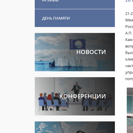
26 
21-
ДЕНЬ ПАМЯТИ
Меж
Рос
А.П
Кам
воп
НОВОСТИ
был
кли
час
упр
поп
КОНФЕРЕНЦИИ