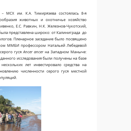
 – МСХ им. К.А. Тимирязева состоялась 8-я
ообразия животных и охотничье хозяйство
венко, Е.С. Равкин, Н.К. Железнов-Чукотский,
 была представлена широко: от Калиниграда до
ологов. Пленарное заседание было посвящено
иком ММБИ профессором Натальей Лебедевой
серого гуся
Ancer ancer
на Западном Маныче:
 данного исследования были получены на базе
нескольких лет инвестировало средства на
новлению численности серого гуся местной
опуляций.