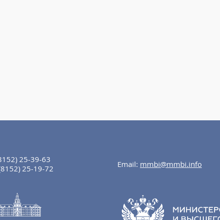
8152) 25-39-63
Email:
mmbi@mmbi.info
(8152) 25-19-72