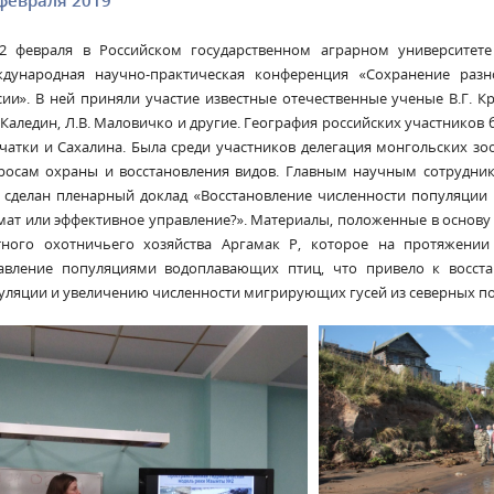
февраля 2019
22 февраля в Российском государственном аграрном университете
дународная научно-практическая конференция «Сохранение разн
сии». В ней приняли участие известные отечественные ученые В.Г. Кри
. Каледин, Л.В. Маловичко и другие. География российских участников
чатки и Сахалина. Была среди участников делегация монгольских зо
росам охраны и восстановления видов. Главным научным сотрудн
 сделан пленарный доклад «Восстановление численности популяции 
мат или эффективное управление?». Материалы, положенные в основу
тного охотничьего хозяйства Аргамак Р, которое на протяжении 
авление популяциями водоплавающих птиц, что привело к восста
уляции и увеличению численности мигрирующих гусей из северных п