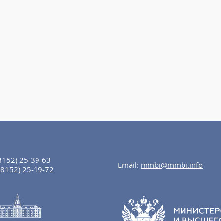
8152) 25-39-63
Email:
mmbi@mmbi.info
(8152) 25-19-72