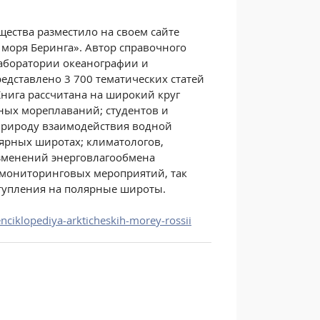
щества разместило на своем сайте
моря Беринга». Автор справочного
лаборатории океанографии и
едставлено 3 700 тематических статей
нига рассчитана на широкий круг
ных мореплаваний; студентов и
природу взаимодействия водной
лярных широтах; климатологов,
зменений энерговлагообмена
 мониторинговых мероприятий, так
тупления на полярные широты.
nciklopediya-arkticheskih-morey-rossii