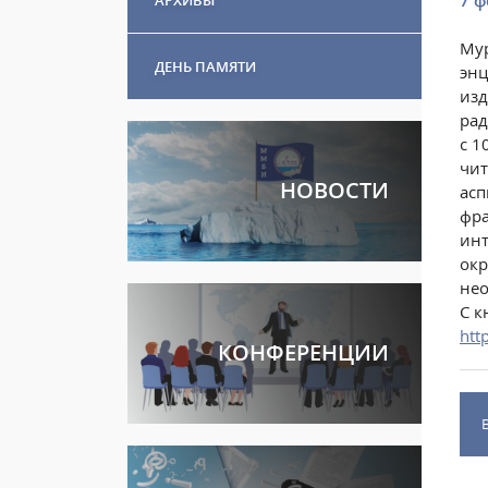
7 ф
Мур
ДЕНЬ ПАМЯТИ
энц
изд
рад
с 1
чит
НОВОСТИ
асп
фра
инт
окр
нео
С к
htt
КОНФЕРЕНЦИИ