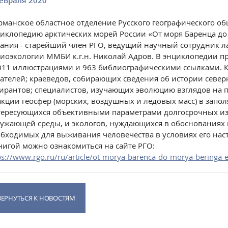
евраля 2020
манское областное отделение Русского географического об
иклопедию арктических морей России «От моря Баренца до 
ания - старейший член РГО, ведущий научный сотрудник 
иоэкологии ММБИ к.г.н. Николай Адров. В энциклопедии пр
011 иллюстрациями и 963 библиографическими ссылками. К
ателей; краеведов, собирающих сведения об истории север
ирантов; специалистов, изучающих эволюцию взглядов на 
кции геосфер (морских, воздушных и ледовых масс) в запо
ересующихся объективными параметрами долгосрочных и
ужающей среды, и экологов, нуждающихся в обоснованиях
бходимых для выживания человечества в условиях его нас
нигой можно ознакомиться на сайте РГО:
ps://www.rgo.ru/ru/article/ot-morya-barenca-do-morya-beringa-e
ВЕРНУТЬСЯ К НОВОСТЯМ