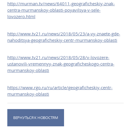
http://murman.tv/news/64011-geograficheskiy-znak-
centra-murmanskoy-oblasti-poyavilsya-v-sele-
lovozero.html
http://www.tv21.ru/news/2018/05/23/a-vy-znaete-gde-
nahoditsya-geograficheskiy-centr-murmanskoy-oblasti
http://www.tv21.ru/news/2018/05/28/v-lovozere-
ustanovili-vremennyy-znak-geograficheskogo-centra-
murmanskoy-oblasti
https://www.rgo.ru/ru/article/geograficheskiy-centr-
murmanskoy-oblasti
ВЕРНУТЬСЯ К НОВОСТЯМ