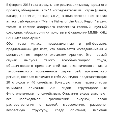
В феврале 2018 года в результате реализации международного
проекта, объединившего 11 исследователей из 5 стран (Дания,
Канада, Норвегия, Россия, США), вышла электронная версия
атласа рыб Арктики - "Marine Fishes of the Arctic Region" в двух
томах. В составе авторского коллектива главный научный
сотрудник лаборатории ихтиологии и физиологии ММБИ КНЦ
РАН Олег Карамушко.
Оба тома Атласа, представленные в pdf-формате,
предназначены для всех, кто занимается исследованиями и
мониторингом морских экосистем Арктики. Это первый
случай выпуска такого всеобъемлющего труда,
объединяющего представителей как атлантического, так и
тихоокеанского компонентов фауны рыб арктического
региона, которая включает в себя 229 видов, представляющих
20 отрядов и 46 семейств. Большую часть первого тома
занимают описания 205 видов, сгруппированных
филогенетически по семействам. Описания видов включают
все необходимое: графический рисунок, ареал
распространения с картой, морфологию, размерно-
возрастную структуру, среду обитания, включая