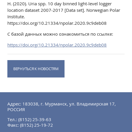
H. (2020). Uria spp. 10 day binned light-level logger
location dataset 2007-2017 [Data set]. Norwegian Polar
Institute.
https://doi.org/10.21334/npolar.2020.9c9deb08
С базой данных можно ознакомиться по ссылке:
https://doi.org/10.21334/npolar.2020.9c9deb08
ВЕРНУТЬСЯ К НОВОСТЯМ
Адрес: 183038, г. Мурманск, ул. Владимирская 17,
РОССИЯ
Тел.:
(8152) 25-39-63
Факс:
(8152) 25-19-72