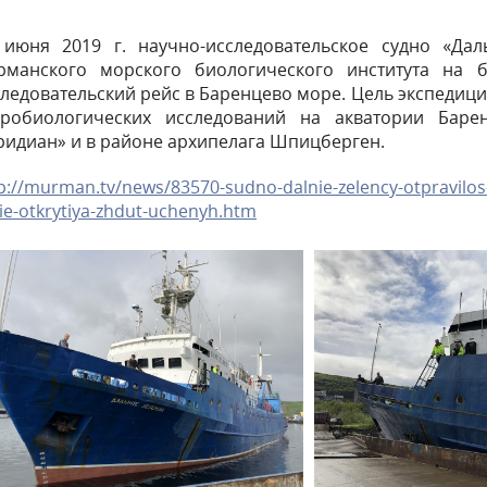
 июня 2019 г. научно-исследовательское судно «Да
рманского морского биологического института на 
ледовательский рейс в Баренцево море. Цель экспедиц
дробиологических исследований на акватории Баре
ридиан» и в районе архипелага Шпицберген.
p://murman.tv/news/83570-sudno-dalnie-zelency-otpravilo
ie-otkrytiya-zhdut-uchenyh.htm