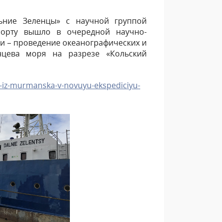
льние Зеленцы» с научной группой
борту вышло в очередной научно-
ии – проведение океанографических и
нцева моря на разрезе «Кольский
s-iz-murmanska-v-novuyu-ekspediciyu-