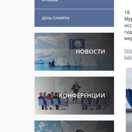
18
ДЕНЬ ПАМЯТИ
Му
исс
ги
ме
htt
НОВОСТИ
kak
КОНФЕРЕНЦИИ