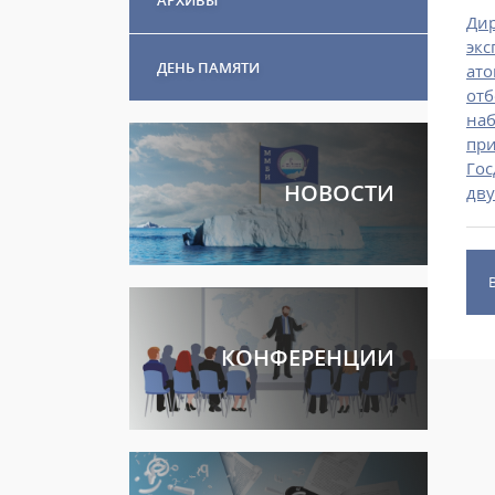
Дир
экс
ДЕНЬ ПАМЯТИ
ато
отб
наб
при
Гос
НОВОСТИ
дву
КОНФЕРЕНЦИИ