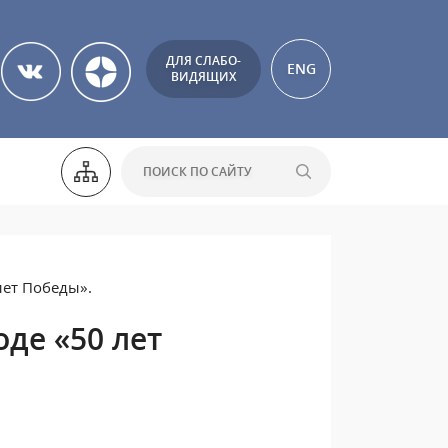
ДЛЯ СЛАБО-
ENG
ВИДЯЩИХ
лет Победы».
де «50 лет