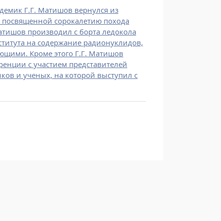
демик Г.Г. Матишов вернулся из
, посвященной сорокалетию похода
Матишов производил с борта ледокола
ститута на содержание радионуклидов,
ющими. Кроме этого Г.Г. Матишов
ренции с участием представителей
ков и ученых, на которой выступил с