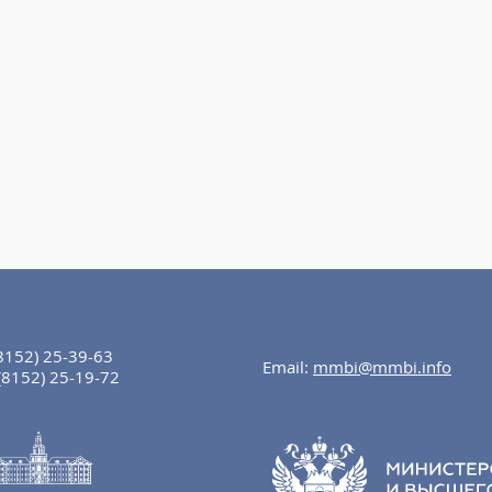
8152) 25-39-63
Email:
mmbi@mmbi.info
(8152) 25-19-72