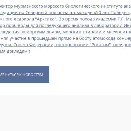
ектор Мурманского морского биологического института ака
педиции на Северный полюс на атомоходе «50 лет Победы»
много ледокола "Арктика". Во время похода академик Г.Г. 
ор проб воды для последующего анализа в лаборатории Ин
людения за морским льдом, морским птицами и млекопита
нял участие в прошедшей прямо на борту атомохода конфе
думы, Совета Федерации, госкорпорации "Росатом", полярни
мя докладами.
ВЕРНУТЬСЯ К НОВОСТЯМ