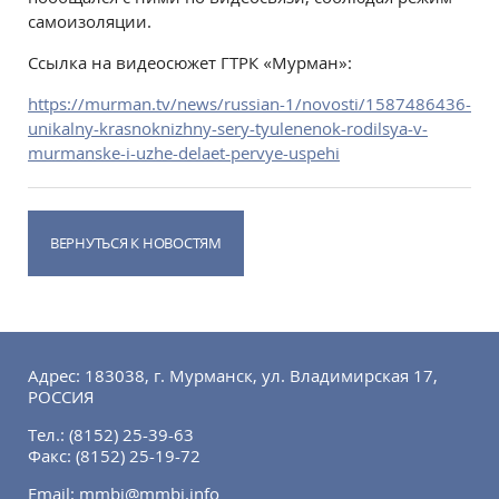
самоизоляции.
Ссылка на видеосюжет ГТРК «Мурман»:
https://murman.tv/news/russian-1/novosti/1587486436-
unikalny-krasnoknizhny-sery-tyulenenok-rodilsya-v-
murmanske-i-uzhe-delaet-pervye-uspehi
ВЕРНУТЬСЯ К НОВОСТЯМ
Адрес: 183038, г. Мурманск, ул. Владимирская 17,
РОССИЯ
Тел.:
(8152) 25-39-63
Факс:
(8152) 25-19-72
Email:
mmbi@mmbi.info