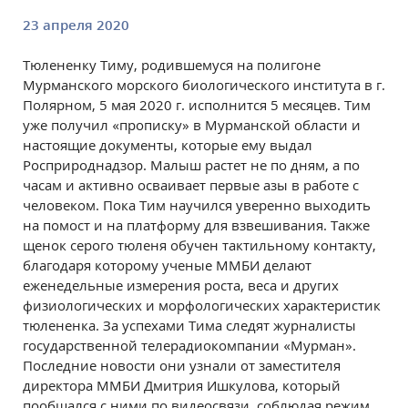
23 апреля 2020
Тюлененку Тиму, родившемуся на полигоне
Мурманского морского биологического института в г.
Полярном, 5 мая 2020 г. исполнится 5 месяцев. Тим
уже получил «прописку» в Мурманской области и
настоящие документы, которые ему выдал
Росприроднадзор. Малыш растет не по дням, а по
часам и активно осваивает первые азы в работе с
человеком. Пока Тим научился уверенно выходить
на помост и на платформу для взвешивания. Также
щенок серого тюленя обучен тактильному контакту,
благодаря которому ученые ММБИ делают
еженедельные измерения роста, веса и других
физиологических и морфологических характеристик
тюлененка. За успехами Тима следят журналисты
государственной телерадиокомпании «Мурман».
Последние новости они узнали от заместителя
директора ММБИ Дмитрия Ишкулова, который
пообщался с ними по видеосвязи, соблюдая режим