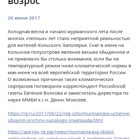
возрос
26 июня 2017
Холодная весна и начало мурманского лета после
многих «теплых» лет стало неприятной реальностью
для жителей Кольского Заполярья. Снег в июне на
Кольском полуострове явление весьма обыденное и
не привлекло бы столько внимания, если бы не
температурный режим ниже климатической нормы в
мае-июне на всей европейской территории России.
О возможных причинах таких климатических
сюрпризов поговорили корреспондент Российской
газеты Евгения Волкова и заместитель директора по
науке ММБИ к.г.н. Денис Моисеев.
https://rg.ru/2017/06/22/reg-szfo/murmanskie-uchenye-
obiasnili-prichiny-iiunskogo-snegopada.html
https://арктик-тв.рф/news/murmanskaya-oblast-
arktika/sdvigi-osi-voeykova-priveli-k-problemam-klimata-