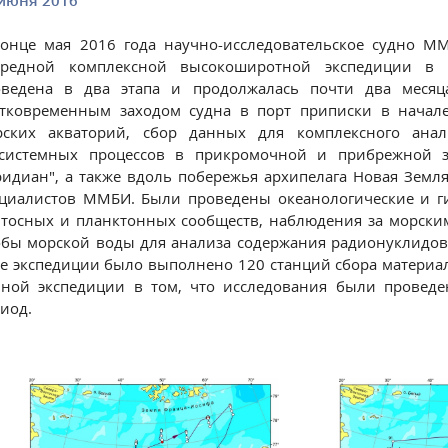
июня 2016
конце мая 2016 года научно-исследовательское судно М
ередной комплексной высокоширотной экспедиции в 
оведена в два этапа и продолжалась почти два месяц
атковременным заходом судна в порт приписки в начале
рских акваторий, сбор данных для комплексного анал
осистемных процессов в прикромочной и прибрежной з
идиан", а также вдоль побережья архипелага Новая Земля
циалистов ММБИ. Были проведены океанологические и г
тосных и планктонных сообществ, наблюдения за морск
бы морской воды для анализа содержания радионуклидов 
е экспедиции было выполнено 120 станций сбора материал
нной экспедиции в том, что исследования были провед
иод.