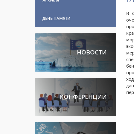
17 
В 
ДЕНЬ ПАМЯТИ
оч
пр
кр
мо
эк
НОВОСТИ
мер
спе
бен
про
ход
да
пер
КОНФЕРЕНЦИИ