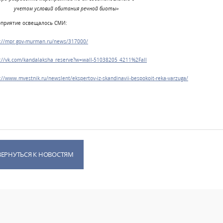
учетом условий обитания речной биоты»
приятие освещалось СМИ:
s://mpr.gov-murman.ru/news/317000/
s://vk.com/kandalaksha_reserve?w=wall-51038205_4211%2Fall
://www.mvestnik.ru/newslent/ekspertov-iz-skandinavii-bespokoit-reka-varzuga/
ВЕРНУТЬСЯ К НОВОСТЯМ