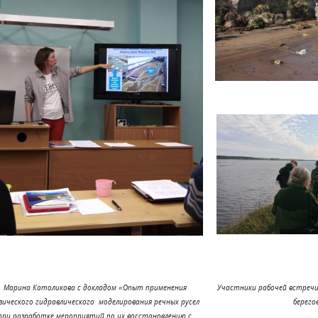
Марина Католикова с докладом «Опыт применения
Участники рабочей встреч
зического гидравлического моделирования речных русел
берего
при разработке мероприятий по их восстановлению с