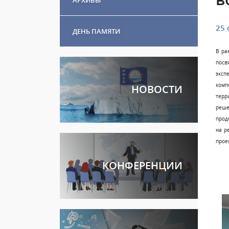
25 
ДЕНЬ ПАМЯТИ
В ра
посв
эксп
комп
НОВОСТИ
терр
реше
прод
на р
прое
КОНФЕРЕНЦИИ