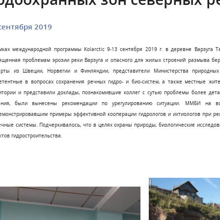
сентября 2019
мках международной программы Kolarctic 9-13 сентября 2019 г. в деревне Варзуга Т
ященная проблемам эрозии реки Варзуга и опасного для жилых строений размыва бер
ерты из Швеции, Норвегии и Финляндии, представители Министерства природных
етентные в вопросах сохранения речных гидро- и био-систем, а также местные жит
итории и представили доклады, познакомившие коллег с сутью проблемы более дет
ния, были вынесены рекомендации по урегулированию ситуации. ММБИ на вст
емонстрировавшим примеры эффективной кооперации гидрологов и ихтиологов при р
ечные системы. Подчеркивалось, что в целях охраны природы, биологические исслед
ктов гидростроительства.