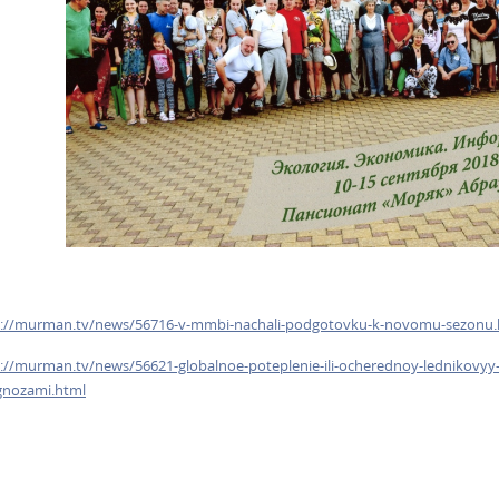
p://murman.tv/news/56716-v-mmbi-nachali-podgotovku-k-novomu-sezonu.
://murman.tv/news/56621-globalnoe-poteplenie-ili-ocherednoy-lednikovyy
gnozami.html