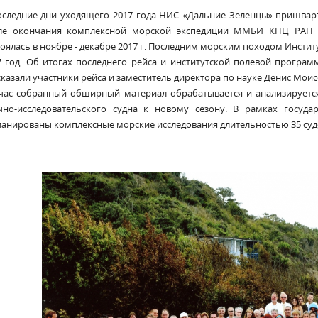
оследние дни уходящего 2017 года НИС «Дальние Зеленцы» пришва
ле окончания комплексной морской экспедиции ММБИ КНЦ РАН в
тоялась в ноябре - декабре 2017 г. Последним морским походом Инст
7 год. Об итогах последнего рейса и институтской полевой прогр
сказали участники рейса и заместитель директора по науке Денис Моис
час собранный обширный материал обрабатывается и анализируется
чно-исследовательского судна к новому сезону. В рамках госуда
ланированы комплексные морские исследования длительностью 35 суд