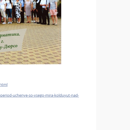
html
-period-uchenye-so-vsego-mira-kolduyut-nad-