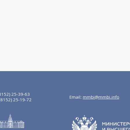
8152) 25-39-63
Email:
mmbi@mmbi.info
(8152) 25-19-72