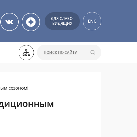
ДЛЯ СЛАБО-
ENG
ВИДЯЩИХ
ным сезоном!
педиционным