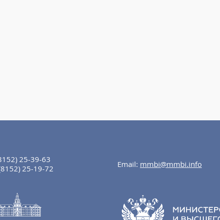
8152) 25-39-63
Email:
mmbi@mmbi.info
(8152) 25-19-72