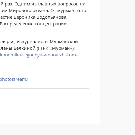
й раз. Одним из главных вопросов на
лем Мирового океана. От мурманского
частие Вероника Водопьянова,
«Распределение концентрации
полярья, и журналисты Мурманской
Елены Белкиной (ГТРК «Мурман»):
-ekonomika-segodnya-v-norvezhskom-
photostream/