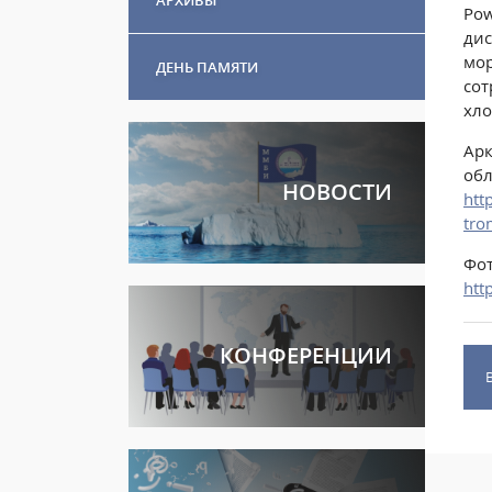
Pow
дис
мор
ДЕНЬ ПАМЯТИ
сот
хло
Арк
обл
НОВОСТИ
htt
tro
Фот
htt
КОНФЕРЕНЦИИ