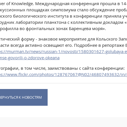
er of Knowledge. Международная конференция прошла в 14-
куссионных площадках симпозиума стало обсуждение проб
ского биологического института в конференции приняла у
рудник лаборатории планктона с коллективным докладом 
рофилла во фронтальных зонах Баренцева моря».
тический форму - знаковое мероприятие для Кольского За
асти всегда активно освещают его. Подробнее в репортаже 
ps://murman.tv/news/russian-1/novosti/1580301627-golubaya
mse-govorili-o-zdorove-okeana
ографии, в том числе, заимствованы с сайта конференции:
ps://www.flickr.com/photos/128767067@N02/46807493632/in/
ВЕРНУТЬСЯ К НОВОСТЯМ